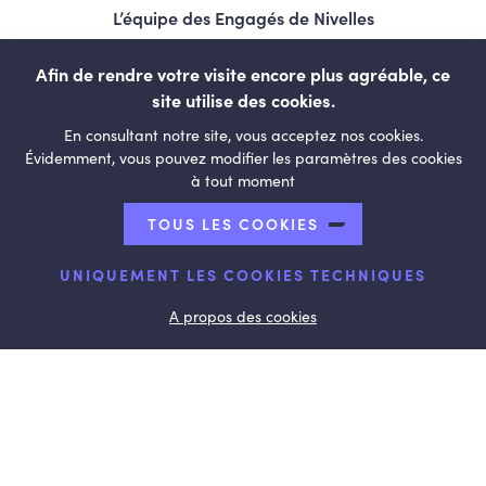
L’équipe des Engagés de Nivelles
Nos élues et élus
Afin de rendre votre visite encore plus agréable, ce
Programme
site utilise des cookies.
Vie politique
En consultant notre site, vous acceptez nos cookies.
Évidemment, vous pouvez modifier les paramètres des cookies
Contact
à tout moment
LESENGAGÉS.BE
TOUS LES COOKIES
UNIQUEMENT LES COOKIES TECHNIQUES
© Copyright 2026 Nivelles - Tous droits réservés
A propos des cookies
Abonnement à la newsletter des Engagés nivellois
Accueil
Contact
L’équipe des Engagés de Nivelles
Le Mouvement
Nos candidat.e.s
Nos élues et élus
Nos Bourgmestre et Échevins
Nos Conseillères et Conseiller au CPAS
Politique d’utilisation des cookies
Politique de confidentialité
Programme