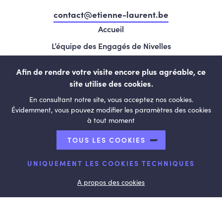
contact@etienne-laurent.be
Accueil
L’équipe des Engagés de Nivelles
Nos élues et élus
Afin de rendre votre visite encore plus agréable, ce
Programme
site utilise des cookies.
Vie politique
En consultant notre site, vous acceptez nos cookies.
Évidemment, vous pouvez modifier les paramètres des cookies
Contact
à tout moment
LESENGAGÉS.BE
TOUS LES COOKIES
UNIQUEMENT LES COOKIES TECHNIQUES
© Copyright 2026 Nivelles - Tous droits réservés
A propos des cookies
Abonnement à la newsletter des Engagés nivellois
Accueil
Contact
L’équipe des Engagés de Nivelles
Le Mouvement
Nos candidat.e.s
Nos élues et élus