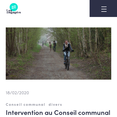
Skip
to
content
18/02/2020
Conseil communal
divers
Intervention au Conseil communal